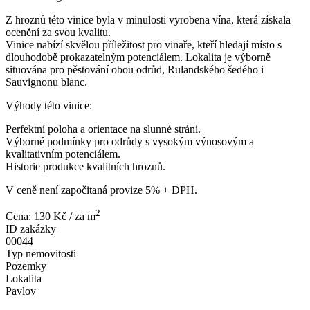
Z hroznů této vinice byla v minulosti vyrobena vína, která získala
ocenění za svou kvalitu.
Vinice nabízí skvělou příležitost pro vinaře, kteří hledají místo s
dlouhodobě prokazatelným potenciálem. Lokalita je výborně
situována pro pěstování obou odrůd, Rulandského šedého i
Sauvignonu blanc.
Výhody této vinice:
Perfektní poloha a orientace na slunné stráni.
Výborné podmínky pro odrůdy s vysokým výnosovým a
kvalitativním potenciálem.
Historie produkce kvalitních hroznů.
V ceně není započitaná provize 5% + DPH.
2
Cena: 130 Kč
/ za m
ID zakázky
00044
Typ nemovitosti
Pozemky
Lokalita
Pavlov