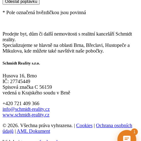
* Pole označená hvězdičkou jsou povinná
Prodejte byt, dům či další nemovitosti s realitní kanceláří Schmidt
reality.
Specializujeme se hlavně na oblasti Brna, Břeclavi, Hustopeče a
Mikulova, kde můžete také navštívit naše pobočky.
Schmidt Reality s.r.o.
Husova 16, Brno
IČ: 27745449
Spisová značka C 56159
vedená u Krajského soudu v Brně
+420 721 409 366
info@schmidt-reality.cz
www.schmidt-reality.cz
© 2026. Všechna práva vyhrazena. |
Cookies
|
Ochrana osobních
údajů
|
AML Dokument
1