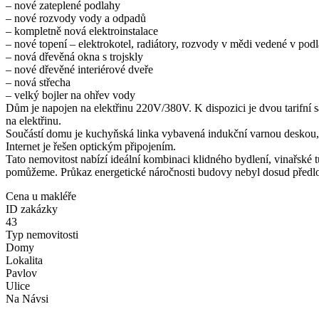
– nové zateplené podlahy
– nové rozvody vody a odpadů
– kompletně nová elektroinstalace
– nové topení – elektrokotel, radiátory, rozvody v mědi vedené v pod
– nová dřevěná okna s trojskly
– nové dřevěné interiérové dveře
– nová střecha
– velký bojler na ohřev vody
Dům je napojen na elektřinu 220V/380V. K dispozici je dvou tarifní s
na elektřinu.
Součástí domu je kuchyňská linka vybavená indukční varnou deskou
Internet je řešen optickým připojením.
Tato nemovitost nabízí ideální kombinaci klidného bydlení, vinařské 
pomůžeme. Průkaz energetické náročnosti budovy nebyl dosud předlož
Cena u makléře
ID zakázky
43
Typ nemovitosti
Domy
Lokalita
Pavlov
Ulice
Na Návsi