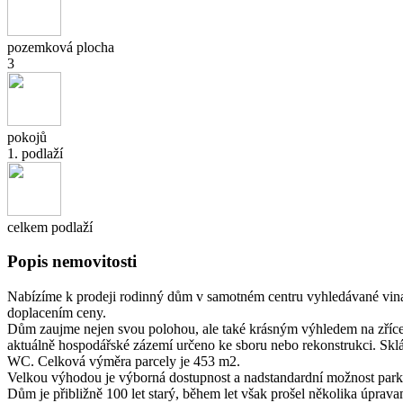
pozemková plocha
3
pokojů
1. podlaží
celkem podlaží
Popis nemovitosti
Nabízíme k prodeji rodinný dům v samotném centru vyhledávané vinař
doplacením ceny.
Dům zaujme nejen svou polohou, ale také krásným výhledem na zřícen
aktuálně hospodářské zázemí určeno ke sboru nebo rekonstrukci. Sklá
WC. Celková výměra parcely je 453 m2.
Velkou výhodou je výborná dostupnost a nadstandardní možnost parkov
Dům je přibližně 100 let starý, během let však prošel několika úprava