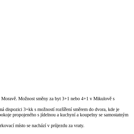
žní Moravě. Možnost směny za byt 3+1 nebo 4+1 v Mikulově s
á dispozici 3+kk s možností rozšíření směrem do dvora, kde je
 pokoje propojeného s jídelnou a kuchyní a koupelny se samostatným
kovací místo se nachází v průjezdu za vraty.