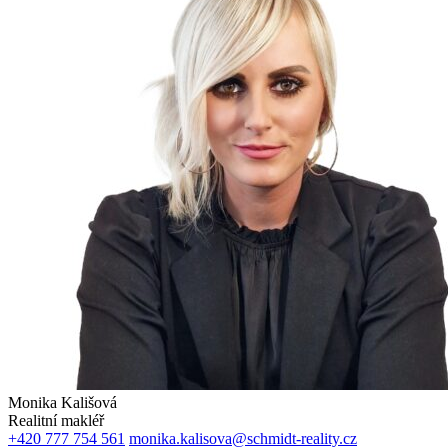
Monika Kališová
Realitní makléř
+420 777 754 561
monika.kalisova@schmidt-reality.cz