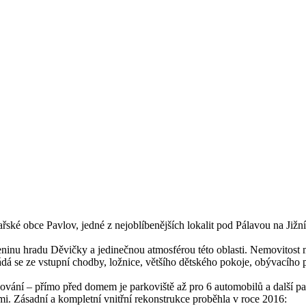
ské obce Pavlov, jedné z nejoblíbenějších lokalit pod Pálavou na Ji
inu hradu Děvičky a jedinečnou atmosférou této oblasti. Nemovitost m
dá se ze vstupní chodby, ložnice, většího dětského pokoje, obývacího
ání – přímo před domem je parkoviště až pro 6 automobilů a další par
mi. Zásadní a kompletní vnitřní rekonstrukce proběhla v roce 2016: