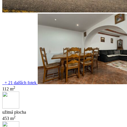
+ 21 dalších fotek
2
112 m
užitná plocha
2
453 m