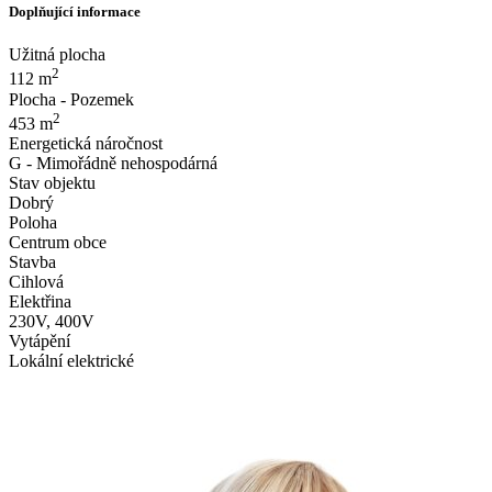
Doplňující informace
Užitná plocha
2
112 m
Plocha - Pozemek
2
453 m
Energetická náročnost
G - Mimořádně nehospodárná
Stav objektu
Dobrý
Poloha
Centrum obce
Stavba
Cihlová
Elektřina
230V, 400V
Vytápění
Lokální elektrické