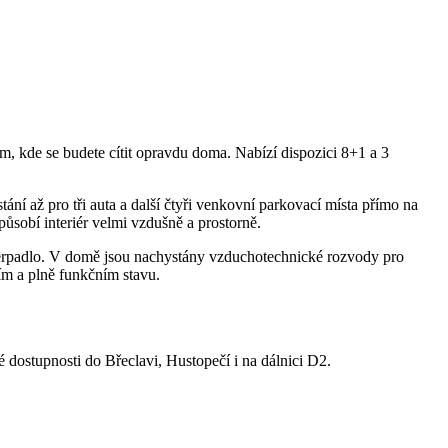
m, kde se budete cítit opravdu doma. Nabízí dispozici 8+1 a 3
ání až pro tři auta a další čtyři venkovní parkovací místa přímo na
sobí interiér velmi vzdušně a prostorně.
é čerpadlo. V domě jsou nachystány vzduchotechnické rozvody pro
ím a plně funkčním stavu.
é dostupnosti do Břeclavi, Hustopečí i na dálnici D2.