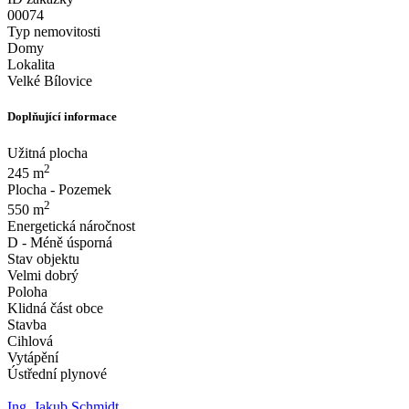
00074
Typ nemovitosti
Domy
Lokalita
Velké Bílovice
Doplňující informace
Užitná plocha
2
245 m
Plocha - Pozemek
2
550 m
Energetická náročnost
D - Méně úsporná
Stav objektu
Velmi dobrý
Poloha
Klidná část obce
Stavba
Cihlová
Vytápění
Ústřední plynové
Ing. Jakub Schmidt