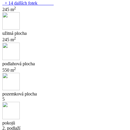
+ 14 dalších fotek
2
245 m
užitná plocha
2
245 m
podlahová plocha
2
550 m
pozemková plocha
5
pokojů
2. podlaží