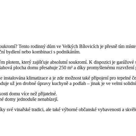
soukromí? Tento rodinný dům ve Velkých Bílovicích je přesně tím míste
ační bydlení nebo kombinaci s podnikáním.
 plotem, který zajišťuje absolutní soukromí. K dispozici je garážové st
ahová plocha domu přesahuje 250 m² a díky promyšlenému rozvržení pů
je instalována klimatizace a je zde možnost také připojení pro tepeln
je už jen drobné úpravy kuchyně a podlah – jinak je ve velmi solidn
osti domu více než přijatelné.
ěžné domy jednoduše nenabízejí.
íky své vinařské tradici, ale také výborné občanské vybavenosti a skvěl