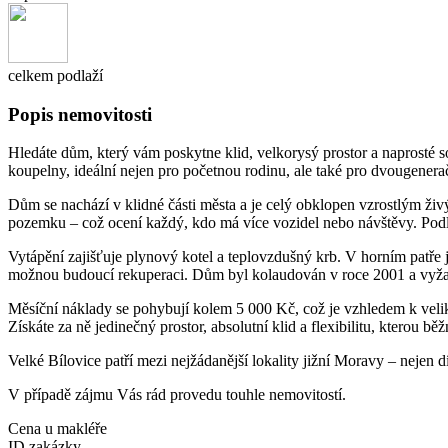
celkem podlaží
Popis nemovitosti
Hledáte dům, který vám poskytne klid, velkorysý prostor a naprosté 
koupelny, ideální nejen pro početnou rodinu, ale také pro dvougener
Dům se nachází v klidné části města a je celý obklopen vzrostlým živým
pozemku – což ocení každý, kdo má více vozidel nebo návštěvy. Podl
Vytápění zajišťuje plynový kotel a teplovzdušný krb. V horním patře 
možnou budoucí rekuperaci. Dům byl kolaudován v roce 2001 a vyžadu
Měsíční náklady se pohybují kolem 5 000 Kč, což je vzhledem k velik
Získáte za ně jedinečný prostor, absolutní klid a flexibilitu, kterou b
Velké Bílovice patří mezi nejžádanější lokality jižní Moravy – nejen d
V případě zájmu Vás rád provedu touhle nemovitostí.
Cena u makléře
ID zakázky