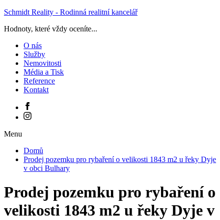
Schmidt Reality - Rodinná realitní kancelář
Hodnoty, které vždy oceníte...
O nás
Služby
Nemovitosti
Média a Tisk
Reference
Kontakt
Menu
Domů
Prodej pozemku pro rybaření o velikosti 1843 m2 u řeky Dyje
v obci Bulhary
Prodej pozemku pro rybaření o
velikosti 1843 m2 u řeky Dyje v