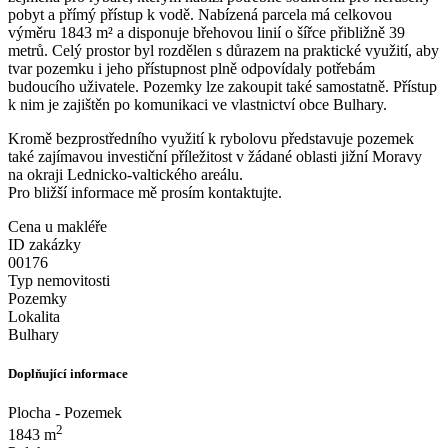
pobyt a přímý přístup k vodě. Nabízená parcela má celkovou
výměru 1843 m² a disponuje břehovou linií o šířce přibližně 39
metrů. Celý prostor byl rozdělen s důrazem na praktické využití, aby
tvar pozemku i jeho přístupnost plně odpovídaly potřebám
budoucího uživatele. Pozemky lze zakoupit také samostatně. Přístup
k nim je zajištěn po komunikaci ve vlastnictví obce Bulhary.
Kromě bezprostředního využití k rybolovu představuje pozemek
také zajímavou investiční příležitost v žádané oblasti jižní Moravy
na okraji Lednicko-valtického areálu.
Pro bližší informace mě prosím kontaktujte.
Cena u makléře
ID zakázky
00176
Typ nemovitosti
Pozemky
Lokalita
Bulhary
Doplňující informace
Plocha - Pozemek
2
1843 m