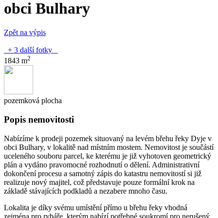
obci Bulhary
Zpět na výpis
+ 3 další fotky
2
1843 m
pozemková plocha
Popis nemovitosti
Nabízíme k prodeji pozemek situovaný na levém břehu řeky Dyje v
obci Bulhary, v lokalitě nad místním mostem. Nemovitost je součástí
uceleného souboru parcel, ke kterému je již vyhotoven geometrický
plán a vydáno pravomocné rozhodnutí o dělení. Administrativní
dokončení procesu a samotný zápis do katastru nemovitostí si již
realizuje nový majitel, což představuje pouze formální krok na
základě stávajících podkladů a nezabere mnoho času.
Lokalita je díky svému umístění přímo u břehu řeky vhodná
zejména pro rybáře, kterým nabízí potřebné soukromí pro nerušený