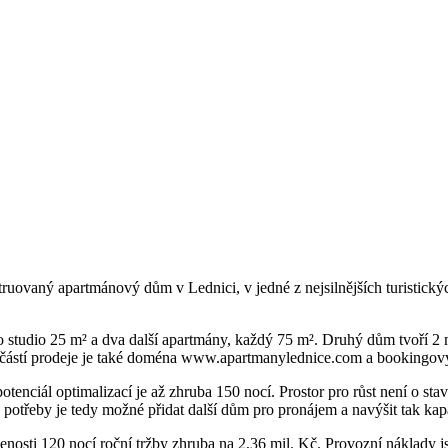
ruovaný apartmánový dům v Lednici, v jedné z nejsilnějších turistickýc
o studio 25 m² a dva další apartmány, každý 75 m². Druhý dům tvoří 2
oučástí prodeje je také doména www.apartmanylednice.com a bookingový 
tenciál optimalizací je až zhruba 150 nocí. Prostor pro růst není o st
 potřeby je tedy možné přidat další dům pro pronájem a navýšit tak kap
nosti 120 nocí roční tržby zhruba na 2,36 mil. Kč. Provozní náklady j