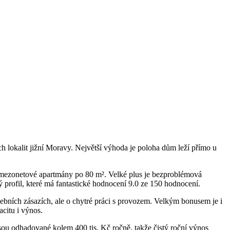
h lokalit jižní Moravy. Největší výhoda je poloha dům leží přímo u
 mezonetové apartmány po 80 m². Velké plus je bezproblémová
profil, které má fantastické hodnocení 9.0 ze 150 hodnocení.
avebních zásazích, ale o chytré práci s provozem. Velkým bonusem je i
acitu i výnos.
sou odhadované kolem 400 tis. Kč ročně, takže čistý roční výnos