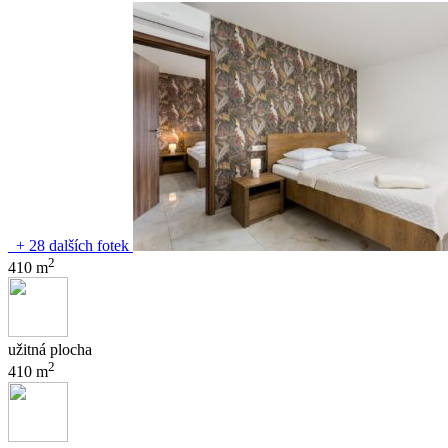
+ 28 dalších fotek
2
410 m
užitná plocha
2
410 m