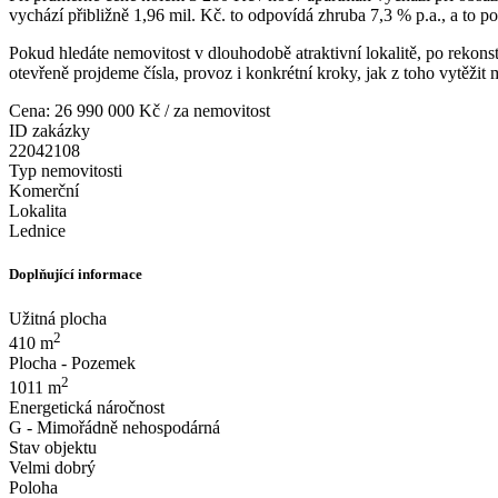
vychází přibližně 1,96 mil. Kč. to odpovídá zhruba 7,3 % p.a., a to p
Pokud hledáte nemovitost v dlouhodobě atraktivní lokalitě, po rekonstr
otevřeně projdeme čísla, provoz i konkrétní kroky, jak z toho vytěži
Cena: 26 990 000 Kč
/ za nemovitost
ID zakázky
22042108
Typ nemovitosti
Komerční
Lokalita
Lednice
Doplňující informace
Užitná plocha
2
410 m
Plocha - Pozemek
2
1011 m
Energetická náročnost
G - Mimořádně nehospodárná
Stav objektu
Velmi dobrý
Poloha