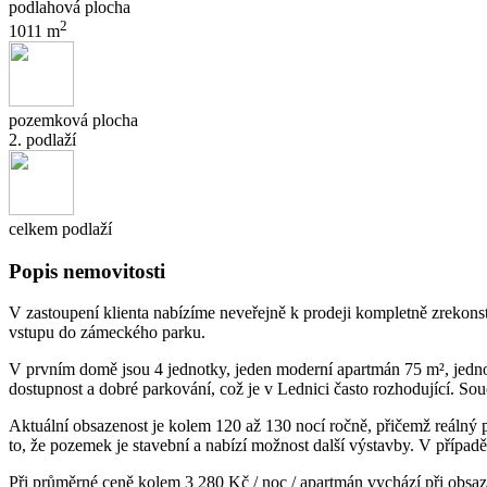
podlahová plocha
2
1011 m
pozemková plocha
2. podlaží
celkem podlaží
Popis nemovitosti
V zastoupení klienta nabízíme neveřejně k prodeji kompletně zrekonst
vstupu do zámeckého parku.
V prvním domě jsou 4 jednotky, jeden moderní apartmán 75 m², jedn
dostupnost a dobré parkování, což je v Lednici často rozhodující. S
Aktuální obsazenost je kolem 120 až 130 nocí ročně, přičemž reálný po
to, že pozemek je stavební a nabízí možnost další výstavby. V případě
Při průměrné ceně kolem 3 280 Kč / noc / apartmán vychází při obsaze