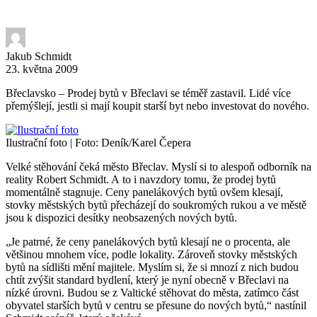
Jakub Schmidt
23. května 2009
Břeclavsko – Prodej bytů v Břeclavi se téměř zastavil. Lidé více
přemýšlejí, jestli si mají koupit starší byt nebo investovat do nového.
Ilustrační foto
| Foto: Deník/Karel Čepera
Velké stěhování čeká město Břeclav. Myslí si to alespoň odborník na
reality Robert Schmidt. A to i navzdory tomu, že prodej bytů
momentálně stagnuje. Ceny panelákových bytů ovšem klesají,
stovky městských bytů přecházejí do soukromých rukou a ve městě
jsou k dispozici desítky neobsazených nových bytů.
„Je patrné, že ceny panelákových bytů klesají ne o procenta, ale
většinou mnohem více, podle lokality. Zároveň stovky městských
bytů na sídlišti mění majitele. Myslím si, že si mnozí z nich budou
chtít zvýšit standard bydlení, který je nyní obecně v Břeclavi na
nízké úrovni. Budou se z Valtické stěhovat do města, zatímco část
obyvatel starších bytů v centru se přesune do nových bytů,“ nastínil