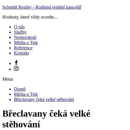
Schmidt Reality - Rodinná realitní kancelář
Hodnoty, které vždy oceníte...
O nás
Služby
Nemovitosti
Média a Tisk
Reference
Kontakt
Menu
Domů
Média a Tisk
Břeclavany čeká velké stěhování
Břeclavany čeká velké
stěhování