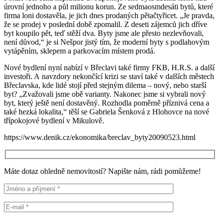
úrovní jednoho a půl milionu korun. Ze sedmaosmdesáti bytů, které
firma loni dostavěla, je jich dnes prodaných pětačtyřicet. „Je pravda,
že se prodej v poslední době zpomalil. Z deseti zájemců jich dříve
byt koupilo pět, teď stěží dva. Byty jsme ale přesto nezlevňovali,
není důvod,“ je si Nešpor jistý tím, že moderní byty s podlahovým
vytápěním, sklepem a parkovacím místem prodá.
Nové bydlení nyní nabízí v Břeclavi také firmy FKB, H.R.S. a další
investoři. A navzdory nekončící krizi se staví také v dalších městech
Břeclavska, kde lidé stojí před stejným dilema – nový, nebo starší
byt? „Zvažovali jsme obě varianty. Nakonec jsme si vybrali nový
byt, který ještě není dostavěný. Rozhodla poměrně příznivá cena a
také hezká lokalita,“ těší se Gabriela Šenková z Hlohovce na nové
třípokojové bydlení v Mikulově.
https://www.denik.cz/ekonomika/breclav_byty20090523.html
Máte dotaz ohledně nemovitostí? Napište nám, rádi pomůžeme!