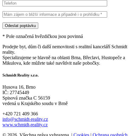
* Pole označená hvězdičkou jsou povinná
Prodejte byt, dům či další nemovitosti s realitní kanceláří Schmidt
reality.
Specializujeme se hlavně na oblasti Brna, Břeclavi, Hustopeče a
Mikulova, kde můžete také navštívit naše pobočky.
Schmidt Reality s.r.o.
Husova 16, Brno
IČ: 27745449
Spisová značka C 56159
vedená u Krajského soudu v Brně
+420 721 409 366
info@schmidt-reality.cz
www.schmidt-reality.cz
© 2026. Všechna práva vyhrazena. |
Cookies
|
Ochrana osobních