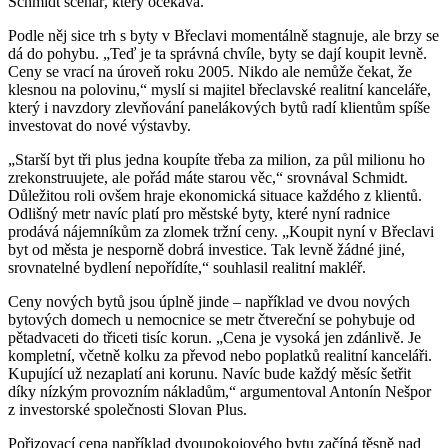
Schmidt scénář, který očekává.
Podle něj sice trh s byty v Břeclavi momentálně stagnuje, ale brzy se
dá do pohybu. „Teď je ta správná chvíle, byty se dají koupit levně.
Ceny se vrací na úroveň roku 2005. Nikdo ale nemůže čekat, že
klesnou na polovinu,“ myslí si majitel břeclavské realitní kanceláře,
který i navzdory zlevňování panelákových bytů radí klientům spíše
investovat do nové výstavby.
„Starší byt tři plus jedna koupíte třeba za milion, za půl milionu ho
zrekonstruujete, ale pořád máte starou věc,“ srovnával Schmidt.
Důležitou roli ovšem hraje ekonomická situace každého z klientů.
Odlišný metr navíc platí pro městské byty, které nyní radnice
prodává nájemníkům za zlomek tržní ceny. „Koupit nyní v Břeclavi
byt od města je nesporně dobrá investice. Tak levně žádné jiné,
srovnatelné bydlení nepořídíte,“ souhlasil realitní makléř.
Ceny nových bytů jsou úplně jinde – například ve dvou nových
bytových domech u nemocnice se metr čtvereční se pohybuje od
pětadvaceti do třiceti tisíc korun. „Cena je vysoká jen zdánlivě. Je
kompletní, včetně kolku za převod nebo poplatků realitní kanceláři.
Kupující už nezaplatí ani korunu. Navíc bude každý měsíc šetřit
díky nízkým provozním nákladům,“ argumentoval Antonín Nešpor
z investorské společnosti Slovan Plus.
Pořizovací cena například dvoupokojového bytu začíná těsně nad