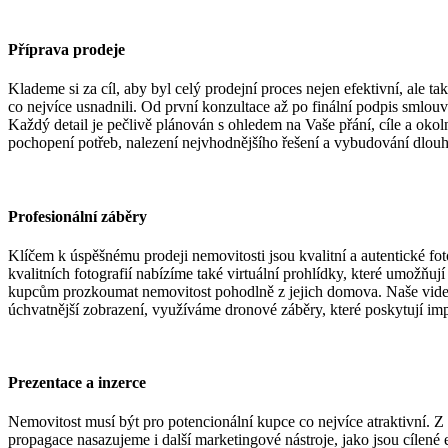
Příprava prodeje
Klademe si za cíl, aby byl celý prodejní proces nejen efektivní, a
co nejvíce usnadnili. Od první konzultace až po finální podpis sml
Každý detail je pečlivě plánován s ohledem na Vaše přání, cíle a okol
pochopení potřeb, nalezení nejvhodnějšího řešení a vybudování dlou
Profesionální záběry
Klíčem k úspěšnému prodeji nemovitosti jsou kvalitní a autentické fo
kvalitních fotografií nabízíme také virtuální prohlídky, které umožňuj
kupcům prozkoumat nemovitost pohodlně z jejich domova. Naše videopr
úchvatnější zobrazení, využíváme dronové záběry, které poskytují impo
Prezentace a inzerce
Nemovitost musí být pro potencionální kupce co nejvíce atraktivní. Z
propagace nasazujeme i další marketingové nástroje, jako jsou cílené