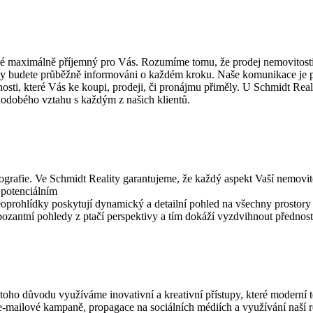
le také maximálně příjemný pro Vás. Rozumíme tomu, že prodej nemovit
ouvy budete průběžně informováni o každém kroku. Naše komunikace je
nosti, které Vás ke koupi, prodeji, či pronájmu přiměly. U Schmidt Reali
hodobého vztahu s každým z našich klientů.
tografie. Ve Schmidt Reality garantujeme, že každý aspekt Vaší nemovi
í potenciálním
ohlídky poskytují dynamický a detailní pohled na všechny prostory a 
zantní pohledy z ptačí perspektivy a tím dokáží vyzdvihnout přednosti 
 toho důvodu využíváme inovativní a kreativní přístupy, které moderní 
 e-mailové kampaně, propagace na sociálních médiích a využívání naší r