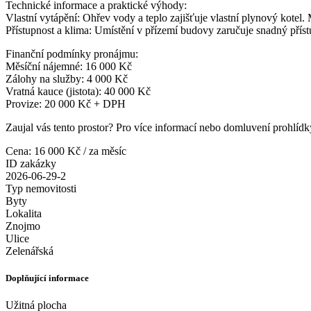
Technické informace a praktické výhody:
Vlastní vytápění: Ohřev vody a teplo zajišťuje vlastní plynový kotel. 
Přístupnost a klima: Umístění v přízemí budovy zaručuje snadný přístup
Finanční podmínky pronájmu:
Měsíční nájemné: 16 000 Kč
Zálohy na služby: 4 000 Kč
Vratná kauce (jistota): 40 000 Kč
Provize: 20 000 Kč + DPH
Zaujal vás tento prostor? Pro více informací nebo domluvení prohlídky
Cena: 16 000 Kč
/ za měsíc
ID zakázky
2026-06-29-2
Typ nemovitosti
Byty
Lokalita
Znojmo
Ulice
Zelenářská
Doplňující informace
Užitná plocha