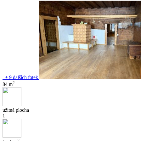
+ 9 dalších fotek
2
84 m
užitná plocha
1