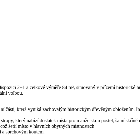
pozici 2+1 a celkové výměře 84 m², situovaný v přízemí historické bu
ální volbou.
ní části, která vyniká zachovalým historickým dřevěným obložením. I
tropy, který nabízí dostatek místa pro manželskou postel, šatní skříně 
ož šetří místo v hlavních obytných místnostech.
mi a sprchovým koutem.