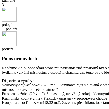
kuchyně
3
pokojů
1. podlaží
podlaží
Popis nemovitosti
Nabízíme k dlouhodobému pronájmu nadstandardně prostorný byt o dis
bydlení s velkými místnostmi a osobitým charakterem, tento byt je ide
Dispozice a výměry:
Velkorysý obývací pokoj (37,5 m2): Dominanta bytu situovaná v před
místnosti dodává jedinečnou atmosféru.
Prostorná ložnice (29,4 m2): Samostatný, uzavřený pokoj s klenutými s
Kuchyňský kout (9,2 m2): Prakticky umístěný v propojovací chodbě, c
Koupelna a sociální zázemí (8,32 m2): Zázemí s předsíňkou, toaleta