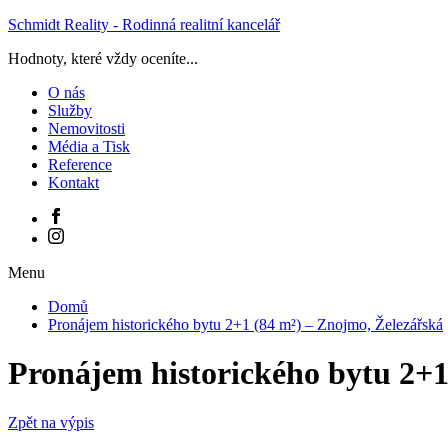
Schmidt Reality - Rodinná realitní kancelář
Hodnoty, které vždy oceníte...
O nás
Služby
Nemovitosti
Média a Tisk
Reference
Kontakt
Menu
Domů
Pronájem historického bytu 2+1 (84 m²) – Znojmo, Železářská
Pronájem historického bytu 2+1
Zpět na výpis