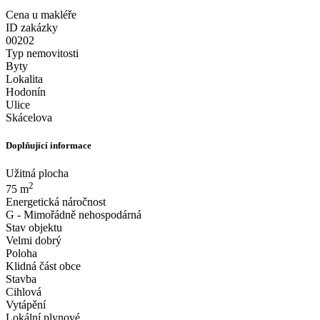
Cena u makléře
ID zakázky
00202
Typ nemovitosti
Byty
Lokalita
Hodonín
Ulice
Skácelova
Doplňující informace
Užitná plocha
2
75 m
Energetická náročnost
G - Mimořádně nehospodárná
Stav objektu
Velmi dobrý
Poloha
Klidná část obce
Stavba
Cihlová
Vytápění
Lokální plynové