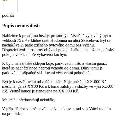
podlaží
Popis nemovitosti
Nabízíme k pronájmu hezký, prostorný a částečně vybavený byt o
velikosti 75 m² v klidné části Hodonína na ulici Skácelova. Byt se
nachází ve 2. patře zděného bytového domu bez výtahu.
Dispozici tvoří prostorný obývací pokoj s balkonem, ložnice, dětský
pokoj a velká, dobře vybavená kuchyň.
K bytu náleží také sklepní kóje, parkovací místo a vlastní garáž,
která se nachází hned naproti vchodu do domu. Díky tomu je
parkování i případné skladování věcí velmi pohodlné.
Byt je k nastěhování od začátku září. Nájemné činí XX.000 Kč
měsíčně, garáž XX00 Kč a k tomu zálohy na služby ve výši X.X00
Kč. Vratná kauce je stanovena na XX.000 Kč.
Majitelé upřednostňují nekuřáky.
V případě dotazu mě neváhejte kontaktovat, rád se s Vámi uvidím
na prohlídce.