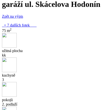
garáží ul. Skácelova Hodonín
Zpět na výpis
+ 7 dalších fotek
2
75 m
užitná plocha
kk
kuchyně
3
pokojů
2. podlaží