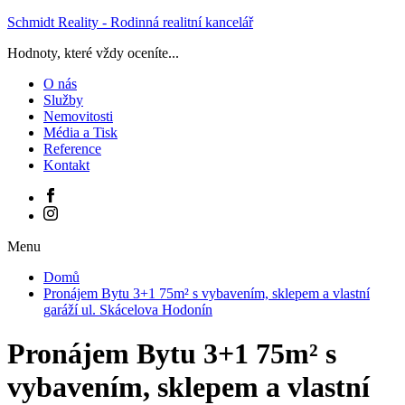
Schmidt Reality - Rodinná realitní kancelář
Hodnoty, které vždy oceníte...
O nás
Služby
Nemovitosti
Média a Tisk
Reference
Kontakt
Menu
Domů
Pronájem Bytu 3+1 75m² s vybavením, sklepem a vlastní
garáží ul. Skácelova Hodonín
Pronájem Bytu 3+1 75m² s
vybavením, sklepem a vlastní