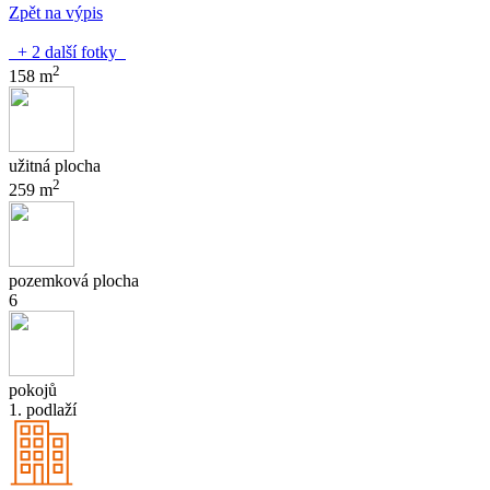
Zpět na výpis
+ 2 další fotky
2
158 m
užitná plocha
2
259 m
pozemková plocha
6
pokojů
1. podlaží