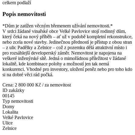
celkem podlaží
Popis nemovitosti
*Dům je zatížen věcným břemenem užívání nemovitosti.*
V srdci žádané vinařské obce Velké Pavlovice stojí rodinný dům,
který čeká na nový příběh – ať už v podobě kompletní rekonstrukce,
nebo zcela nové stavby. Jedinečnou předností je přístup z obou stran
– z ulic Padělky a Zelnice – což z pozemku dělá atraktivní místo i
pro rozsáhlejší developerský záměr. Nemovitost je napojena na
veškeré inženýrské sítě. Jedná o mimořádnou příležitost v žádané
lokalitě, kde kombinace polohy a možností jen tak nemá
konkurenci. Vhodné pro investory, uložení peněz nebo pro toho kdo
si na dobré věci rád počká.
Cena: 2 800 000 Kč
/ za nemovitost
ID zakázky
00145
Typ nemovitosti
Domy
Lokalita
Velké Pavlovice
Ulice
Zelnice