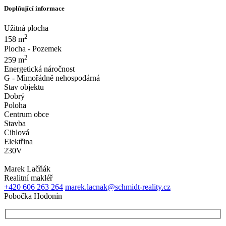
Doplňující informace
Užitná plocha
2
158 m
Plocha - Pozemek
2
259 m
Energetická náročnost
G - Mimořádně nehospodárná
Stav objektu
Dobrý
Poloha
Centrum obce
Stavba
Cihlová
Elektřina
230V
Marek Lačňák
Realitní makléř
+420 606 263 264
marek.lacnak@schmidt-reality.cz
Pobočka Hodonín