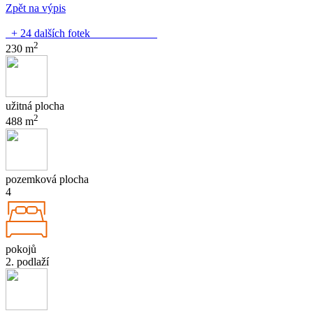
Zpět na výpis
+ 24 dalších fotek
2
230 m
užitná plocha
2
488 m
pozemková plocha
4
pokojů
2. podlaží