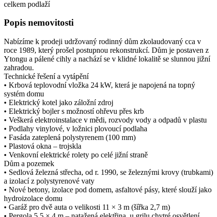
celkem podlaží
Popis nemovitosti
Nabízíme k prodeji udržovaný rodinný dům zkolaudovaný cca v
roce 1989, který prošel postupnou rekonstrukcí. Dům je postaven z
Ytongu a pálené cihly a nachází se v klidné lokalitě se slunnou jižní
zahradou.
Technické řešení a vytápění
•⁠ ⁠Krbová teplovodní vložka 24 kW, která je napojená na topný
systém domu
•⁠ ⁠Elektrický kotel jako záložní zdroj
•⁠ ⁠Elektrický bojler s možností ohřevu přes krb
•⁠ ⁠Veškerá elektroinstalace v mědi, rozvody vody a odpadů v plastu
•⁠ ⁠Podlahy vinylové, v ložnici plovoucí podlaha
•⁠ ⁠Fasáda zateplená polystyrenem (100 mm)
•⁠ ⁠Plastová okna – trojskla
•⁠ ⁠Venkovní elektrické rolety po celé jižní straně
Dům a pozemek
•⁠ ⁠Sedlová železná střecha, od r. 1990, se železnými krovy (trubkami)
a izolací z polystyrenové vaty
•⁠ ⁠Nové betony, izolace pod domem, asfaltové pásy, které slouží jako
hydroizolace domu
•⁠ ⁠Garáž pro dvě auta o velikosti 11 × 3 m (šířka 2,7 m)
•⁠ ⁠Pergola 5,5 × 4 m – natažená elektřina, u grilu chytré osvětlení