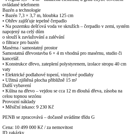
ovládané telefonem
Bazén a technologie
•⁠ ⁠Bazén 7,3 × 3,7 m, hloubka 125 cm
•⁠ ⁠Ohřev zajišťuje tepelné čerpadlo
•⁠ ⁠Na pozemku dešťová voda ve skružích – čerpadlo v zemi, systém
napojený na celý dům
o slouží k zavlažování a zalévání
o filtrace pro bazén
Masérna / samostatný prostor
Samostatná dřevostavba 6 × 4 m vhodná pro masérnu, studio či
kancelář.
•⁠ ⁠Konstrukce dřevo, zateplení polystyrenem, izolace stropu 40 cm
vaty
•⁠ ⁠Elektrické podlahové topení, vinylové podlahy
•⁠ ⁠Užitná zjištěná plocha přibližně 15 m²
Další vybavení
•⁠ ⁠Kůlna na dřevo – vejdou se cca 12 m dlouhá dřeva, zásoba na
celou topnou sezónu
Provozní náklady
•⁠ ⁠Měsíční inkaso: 9 230 Kč
PENB se zpracovává – dočasně uvádíme třídu G
Cena: 10 499 000 Kč
/ za nemovitost
ID zakázky