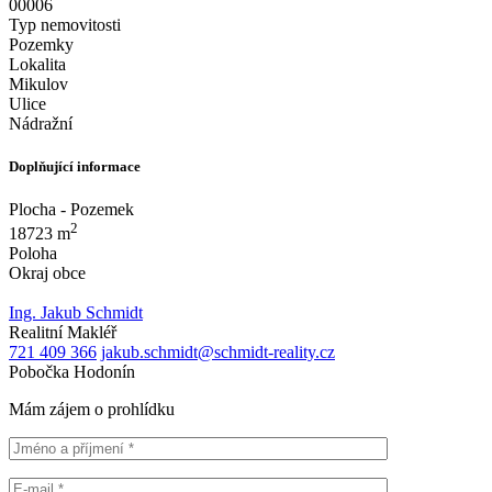
00006
Typ nemovitosti
Pozemky
Lokalita
Mikulov
Ulice
Nádražní
Doplňující informace
Plocha - Pozemek
2
18723 m
Poloha
Okraj obce
Ing. Jakub Schmidt
Realitní Makléř
721 409 366
jakub.schmidt@schmidt-reality.cz
Pobočka Hodonín
Mám zájem o prohlídku