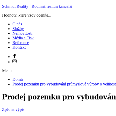
Schmidt Reality - Rodinná realitní kancelář
Hodnoty, které vždy oceníte...
O nás
Služby
Nemovitosti
Média a Tisk
Reference
Kontakt
Menu
Domů
Prodej pozemku pro vybudování průmyslové výroby o velikos
Prodej pozemku pro vybudování
Zpět na výpis