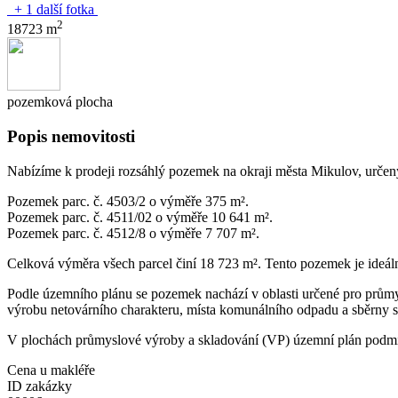
+ 1 další fotka
2
18723 m
pozemková plocha
Popis nemovitosti
Nabízíme k prodeji rozsáhlý pozemek na okraji města Mikulov, určený
Pozemek parc. č. 4503/2 o výměře 375 m².
Pozemek parc. č. 4511/02 o výměře 10 641 m².
Pozemek parc. č. 4512/8 o výměře 7 707 m².
Celková výměra všech parcel činí 18 723 m². Tento pozemek je ideáln
Podle územního plánu se pozemek nachází v oblasti určené pro průmy
výrobu netovárního charakteru, místa komunálního odpadu a sběrny s
V plochách průmyslové výroby a skladování (VP) územní plán podmín
Cena u makléře
ID zakázky