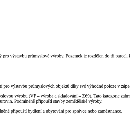
 pro výstavbu průmyslové výroby. Pozemek je rozdělen do tří parcel, k
í pro výstavbu průmyslových objektů díky své výhodné poloze v západn
slovou výrobu (VP – výroba a skladování – Z69). Tato kategorie zahrn
urovin. Podmíněně připouští stavby zemědělské výroby.
ěně připouští bydlení a ubytování pro správce nebo zaměstnance.