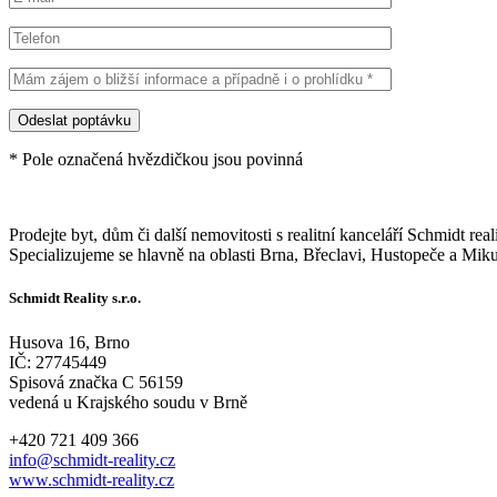
* Pole označená hvězdičkou jsou povinná
Prodejte byt, dům či další nemovitosti s realitní kanceláří Schmidt reali
Specializujeme se hlavně na oblasti Brna, Břeclavi, Hustopeče a Miku
Schmidt Reality s.r.o.
Husova 16, Brno
IČ: 27745449
Spisová značka C 56159
vedená u Krajského soudu v Brně
+420 721 409 366
info@schmidt-reality.cz
www.schmidt-reality.cz