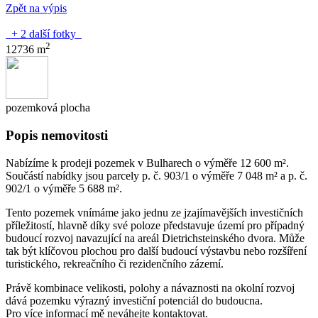
Zpět na výpis
+ 2 další fotky
2
12736 m
pozemková plocha
Popis nemovitosti
Nabízíme k prodeji pozemek v Bulharech o výměře 12 600 m².
Součástí nabídky jsou parcely p. č. 903/1 o výměře 7 048 m² a p. č.
902/1 o výměře 5 688 m².
Tento pozemek vnímáme jako jednu ze jzajímavějších investičních
příležitostí, hlavně díky své poloze představuje území pro případný
budoucí rozvoj navazující na areál Dietrichsteinského dvora. Může
tak být klíčovou plochou pro další budoucí výstavbu nebo rozšíření
turistického, rekreačního či rezidenčního zázemí.
Právě kombinace velikosti, polohy a návaznosti na okolní rozvoj
dává pozemku výrazný investiční potenciál do budoucna.
Pro více informací mě neváhejte kontaktovat.