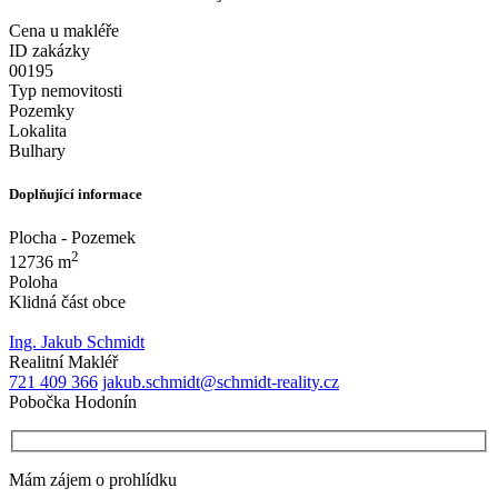
Cena u makléře
ID zakázky
00195
Typ nemovitosti
Pozemky
Lokalita
Bulhary
Doplňující informace
Plocha - Pozemek
2
12736 m
Poloha
Klidná část obce
Ing. Jakub Schmidt
Realitní Makléř
721 409 366
jakub.schmidt@schmidt-reality.cz
Pobočka Hodonín
Mám zájem o prohlídku