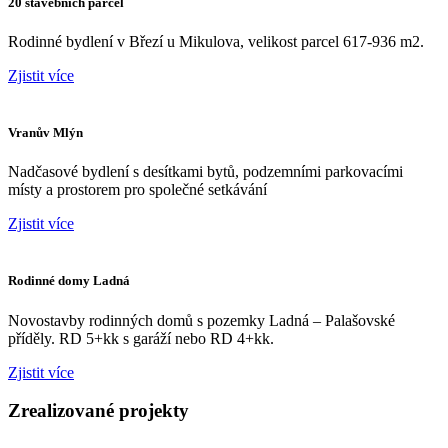
20 stavebních parcel
Rodinné bydlení v Březí u Mikulova, velikost parcel 617-936 m2.
Zjistit více
Vranův Mlýn
Nadčasové bydlení s desítkami bytů, podzemními parkovacími
místy a prostorem pro společné setkávání
Zjistit více
Rodinné domy Ladná
Novostavby rodinných domů s pozemky Ladná – Palašovské
příděly. RD 5+kk s garáží nebo RD 4+kk.
Zjistit více
Zrealizované projekty