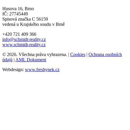
Husova 16, Brno
IČ: 27745449
Spisová značka C 56159
vedená u Krajského soudu v Brně
+420 721 409 366
info@schmidt-reality.cz
www.schmidt-reality.cz
© 2026. Všechna práva vyhrazena. |
Cookies
|
Ochrana osobních
údajů
|
AML Dokument
Webdesign:
www.freshynek.cz